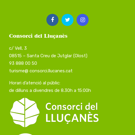
Consorci del Lluçanès
c/ Vell, 3
08515 – Santa Creu de Jutglar (Olost)
93 888 00 50
turisme@ consorci.llucanes.cat
Horari d’atenció al públic:
de dilluns a divendres de 8.30h a 15:00h