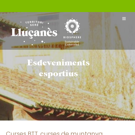
Esdeveniments
esportius
Curses BTT, curses de muntanya,