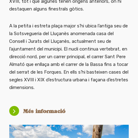
XVIII, tot i que algunes tenen orígens anteriors, on hi
destaquen alguns finestrals gòtics.
A la petita i estreta plaça major s’hi ubica l’antiga seu de
la Sotsvegueria del Lluçanès anomenada casa del
Consell i Jurats del Lluçanès, actualment seu de
l’ajuntament del municipi. El nucli continua vertebrat, en
direcció nord, per un carrer principal, el carrer Sant Pere
Almató que enllaça amb el carrer de la Bassa fins a tocar
del serrat de les Forques. En ells s’hi basteixen cases del
segles XVIII i XIX d’estructura urbana i façana d’estretes
dimensions.
Més informació