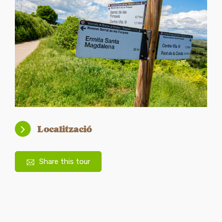
vi
s
Localització
Share this tour