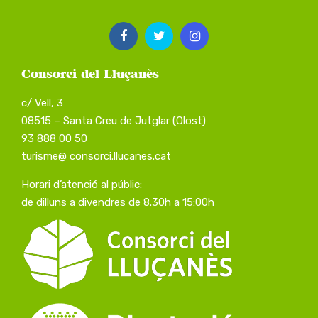
Consorci del Lluçanès
c/ Vell, 3
08515 – Santa Creu de Jutglar (Olost)
93 888 00 50
turisme@ consorci.llucanes.cat
Horari d’atenció al públic:
de dilluns a divendres de 8.30h a 15:00h