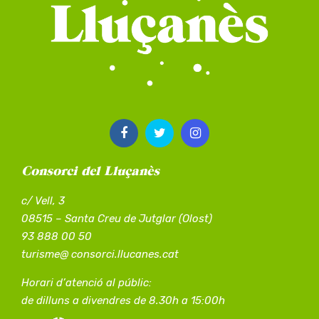
Consorci del Lluçanès
c/ Vell, 3
08515 – Santa Creu de Jutglar (Olost)
93 888 00 50
turisme@ consorci.llucanes.cat
Horari d’atenció al públic:
de dilluns a divendres de 8.30h a 15:00h