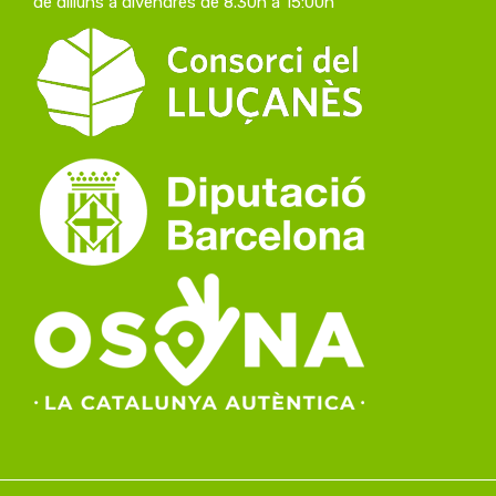
de dilluns a divendres de 8.30h a 15:00h