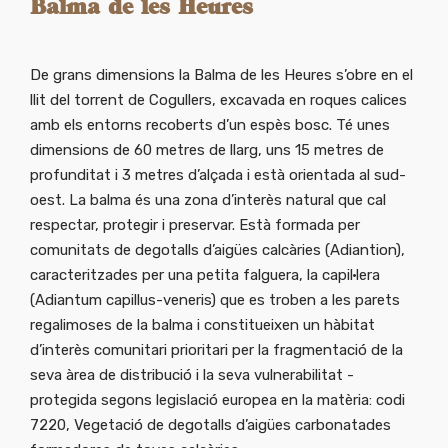
Balma de les Heures
De grans dimensions la Balma de les Heures s’obre en el
llit del torrent de Cogullers, excavada en roques calices
amb els entorns recoberts d’un espès bosc. Té unes
dimensions de 60 metres de llarg, uns 15 metres de
profunditat i 3 metres d’alçada i està orientada al sud-
oest. La balma és una zona d’interès natural que cal
respectar, protegir i preservar. Està formada per
comunitats de degotalls d’aigües calcàries (Adiantion),
caracteritzades per una petita falguera, la capil·lera
(Adiantum capillus-veneris) que es troben a les parets
regalimoses de la balma i constitueixen un hàbitat
d’interès comunitari prioritari per la fragmentació de la
seva àrea de distribució i la seva vulnerabilitat -
protegida segons legislació europea en la matèria: codi
7220, Vegetació de degotalls d’aigües carbonatades