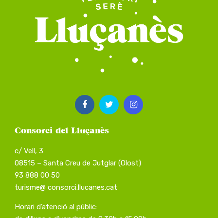
Consorci del Lluçanès
c/ Vell, 3
08515 – Santa Creu de Jutglar (Olost)
93 888 00 50
turisme@ consorci.llucanes.cat
Horari d’atenció al públic: