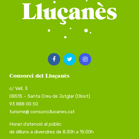
Consorci del Lluçanès
c/ Vell, 3
08515 – Santa Creu de Jutglar (Olost)
93 888 00 50
turisme@ consorci.llucanes.cat
Horari d’atenció al públic:
de dilluns a divendres de 8.30h a 15:00h