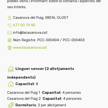
pobles veïns i informant sobre la comarca i aspectes del
seu interès.
Casanova del Puig. 08516. OLOST
677 00 79 85
info@lacasanova.cat
Núm Registre: PCC-000404 / PCC-000403
www.lacasanova.cat
Lloguer sencer (2 allotjaments
independents)
Capacitat
: 8
Casanova del Puig 1
Capacitat
: 4 persones
Casanova del Puig 2
Capacitat
: 4 persones
Dormitoris
: 2 per allotjament