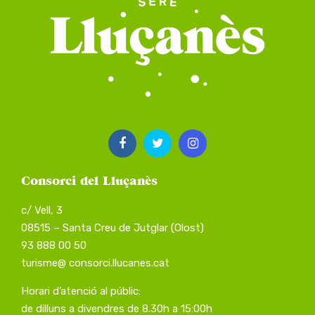
Consorci del Lluçanès
c/ Vell, 3
08515 – Santa Creu de Jutglar (Olost)
93 888 00 50
turisme@ consorci.llucanes.cat
Horari d’atenció al públic:
de dilluns a divendres de 8.30h a 15:00h