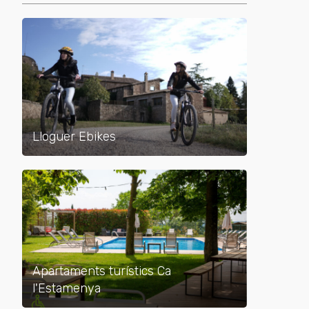
Lloguer Ebikes
Apartaments turístics Ca
l'Estamenya