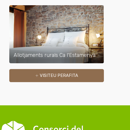
Allotjaments rurals Ca l'Estamenya
VISITEU PERAFITA