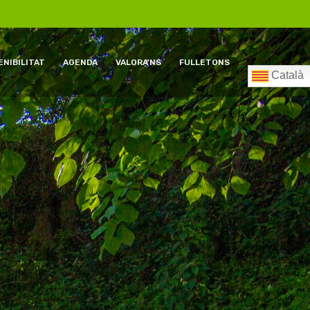
NIBILITAT
AGENDA
VALORA’NS
FULLETONS
Català