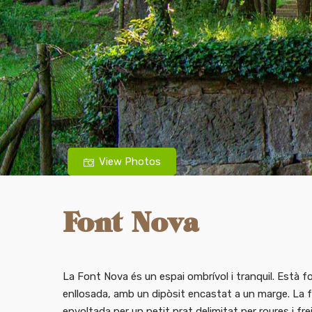
View Photos
Font Nova
La Font Nova és un espai ombrívol i tranquil. Està 
enllosada, amb un dipòsit encastat a un marge. La 
envoltada per un petit prat delimitat per roures i fr