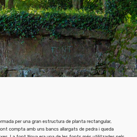
formada per una gran estructura de planta rectangular,
font compta amb uns bancs allargats de pedra i queda
eixes. La font Nova era una de les fonts més utilitzades pels