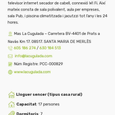
televisor internet secador de cabell, connexió WI Fi. Així
mateix consta de sala polivalent, aula per empreses,
sala Pub, i piscina climatitzada i jacutzzi tot l’any i les 24
hores.
Mas La Cugulada – Carretera BV-4401 de Prats a
Navàs Km 17. 08517. SANTA MARIA DE MERLÈS
605 186 274
/
630 184 513
info@lacugulada.com
Núm Registre: PCC-000829
www.lacugulada.com
Lloguer sencer (tipus casa rural)
Capacitat
: 17 persones
Dormitoris
: 7