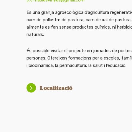
maslesvinyes@gmail.com
És una granja agroecològica d’agricultura regenerat
carn de pollastre de pastura, carn de xai de pastura,
aliments es fan sense productes químics, ni herbicid
naturals.
És possible visitar el projecte en jornades de port
persones. Ofereixen formacions per a escoles, famílie
i biodinàmica, la permacultura, la salut i l’educació.
Localització