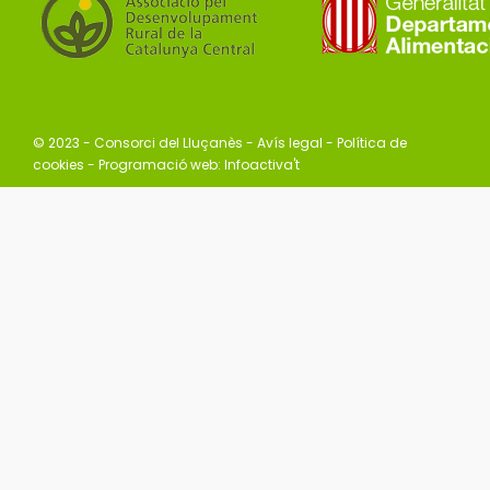
© 2023 - Consorci del Lluçanès -
Avís legal
-
Política de
cookies
- Programació web:
Infoactiva't