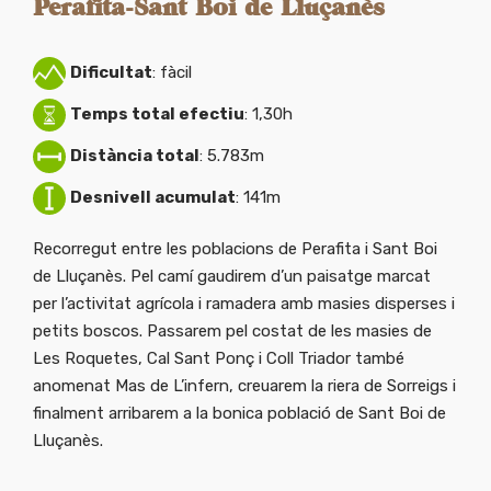
Perafita-Sant Boi de Lluçanès
Dificultat
: fàcil
Temps total efectiu
: 1,30h
Distància total
: 5.783m
Desnivell acumulat
: 141m
Recorregut entre les poblacions de Perafita i Sant Boi
de Lluçanès. Pel camí gaudirem d’un paisatge marcat
per l’activitat agrícola i ramadera amb masies disperses i
petits boscos. Passarem pel costat de les masies de
Les Roquetes, Cal Sant Ponç i Coll Triador també
anomenat Mas de L’infern, creuarem la riera de Sorreigs i
finalment arribarem a la bonica població de Sant Boi de
Lluçanès.