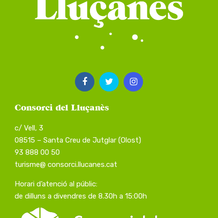
Consorci del Lluçanès
c/ Vell, 3
08515 – Santa Creu de Jutglar (Olost)
93 888 00 50
turisme@ consorci.llucanes.cat
Horari d’atenció al públic:
de dilluns a divendres de 8.30h a 15:00h