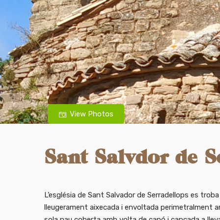
View Photos
Sant Salvdor de S
L’església de Sant Salvador de Serradellops es trob
lleugerament aixecada i envoltada perimetralment am
sola nau coberta amb volta de canó i capçada a lleva