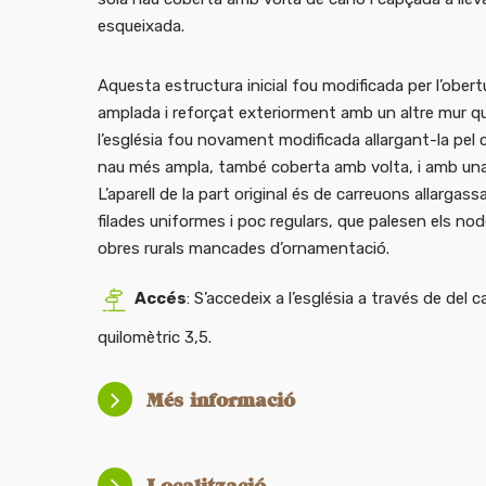
esqueixada.
Aquesta estructura inicial fou modificada per l’obert
amplada i reforçat exteriorment amb un altre mur q
l’església fou novament modificada allargant-la pel
nau més ampla, també coberta amb volta, i amb una 
L’aparell de la part original és de carreuons allarg
filades uniformes i poc regulars, que palesen els nodes
obres rurals mancades d’ornamentació.
Accés
: S’accedeix a l’església a través de del
quilomètric 3,5.
Més informació
Localització