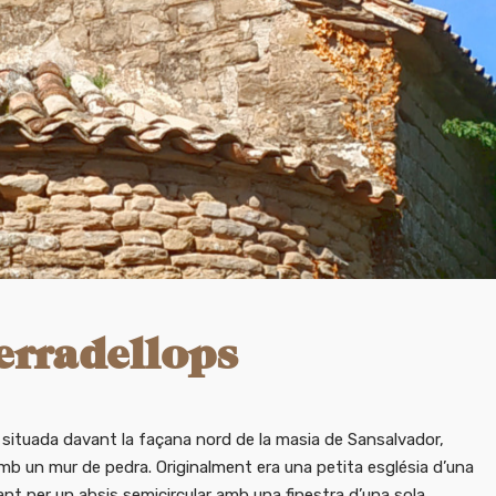
erradellops
a situada davant la façana nord de la masia de Sansalvador,
b un mur de pedra. Originalment era una petita església d’una
nt per un absis semicircular amb una finestra d’una sola