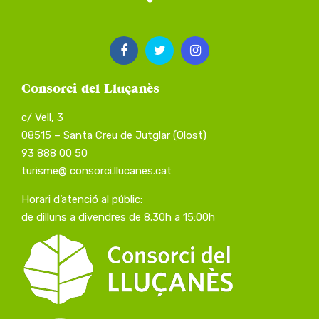
Consorci del Lluçanès
c/ Vell, 3
08515 – Santa Creu de Jutglar (Olost)
93 888 00 50
turisme@ consorci.llucanes.cat
Horari d’atenció al públic:
de dilluns a divendres de 8.30h a 15:00h