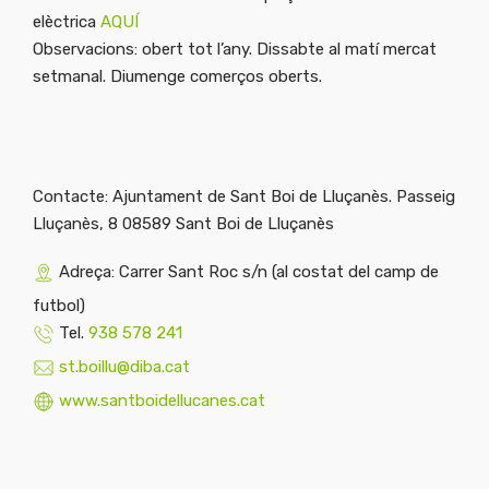
elèctrica
AQUÍ
Observacions: obert tot l’any. Dissabte al matí mercat
setmanal. Diumenge comerços oberts.
Contacte: Ajuntament de Sant Boi de Lluçanès. Passeig
Lluçanès, 8 08589 Sant Boi de Lluçanès
Adreça: Carrer Sant Roc s/n (al costat del camp de
futbol)
Tel.
938 578 241
st.boillu@diba.cat
www.santboidellucanes.cat