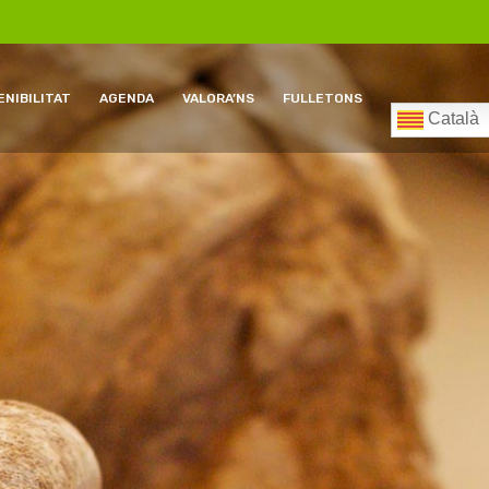
NIBILITAT
AGENDA
VALORA’NS
FULLETONS
Català