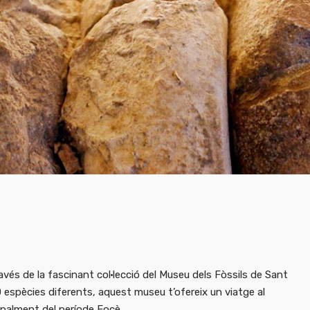
avés de la fascinant col·lecció del Museu dels Fòssils de Sant
espècies diferents, aquest museu t’ofereix un viatge al
cipalment del període Eocè.