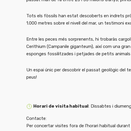
Tots els fòssils han estat descoberts en indrets pr
1.000 metres sobre el nivell del mar, un testimoni e
Entre les peces més sorprenents, hi trobaràs cargol
Cerithium (Campanile giganteum), així com una gran d
esponges fossilitzades i petjades de petits animals
Un espai únic per descobrir el passat geològic del te
peus!
Horari de visita habitual
: Dissabtes i diumeng
Contacte:
Per concertar visites fora de l’horari habitual dura