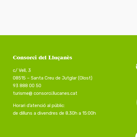
Consorci del Lluçanès
c/ Vell, 3
08515 – Santa Creu de Jutglar (Olost)
93 888 00 50
turisme@ consorci.llucanes.cat
Horari d’atenció al públic:
de dilluns a divendres de 8.30h a 15:00h