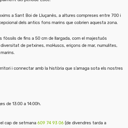
òxims a Sant Boi de Lluçanès, a altures compreses entre 700 i
xcepcional dels antics fons marins que cobrien aquesta zona.
s fòssils de fins a 50 cm de llargada, com el majestuós
iversitat de petxines, mol·luscs, eriçons de mar, numulites,
 marins.
rritori i connectar amb la història que s’amaga sota els nostres
es de 13:00 a 14:00h.
nt el cap de setmana
609 74 93 06
(de divendres tarda a