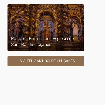
Retaules Barrocs de l'Església de
Sant Boi de Lluçanès
VISITEU SANT BOI DE LLUÇANÈS