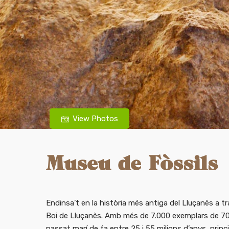
View Photos
Museu de Fòssils
Endinsa’t en la història més antiga del Lluçanès a tr
Boi de Lluçanès. Amb més de 7.000 exemplars de 70 
passat marí de fa entre 25 i 55 milions d’anys, prin