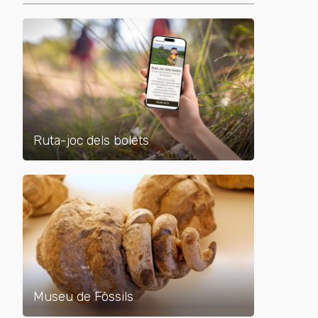
Ruta-joc dels bolets
Museu de Fòssils