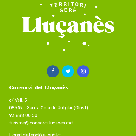
Consorci del Lluçanès
c/ Vell, 3
08515 – Santa Creu de Jutglar (Olost)
93 888 00 50
turisme@ consorci.llucanes.cat
Horari d’atenció al públic: