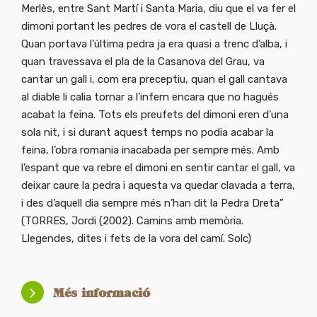
Merlès, entre Sant Martí i Santa Maria, diu que el va fer el
dimoni portant les pedres de vora el castell de Lluçà.
Quan portava l’última pedra ja era quasi a trenc d’alba, i
quan travessava el pla de la Casanova del Grau, va
cantar un gall i, com era preceptiu, quan el gall cantava
al diable li calia tornar a l’infern encara que no hagués
acabat la feina. Tots els preufets del dimoni eren d’una
sola nit, i si durant aquest temps no podia acabar la
feina, l’obra romania inacabada per sempre més. Amb
l’espant que va rebre el dimoni en sentir cantar el gall, va
deixar caure la pedra i aquesta va quedar clavada a terra,
i des d’aquell dia sempre més n’han dit la Pedra Dreta”
(TORRES, Jordi (2002). Camins amb memòria.
Llegendes, dites i fets de la vora del camí. Solc)
Més informació