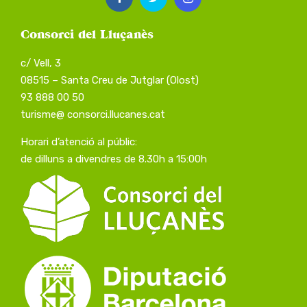
Consorci del Lluçanès
c/ Vell, 3
08515 – Santa Creu de Jutglar (Olost)
93 888 00 50
turisme@ consorci.llucanes.cat
Horari d’atenció al públic:
de dilluns a divendres de 8.30h a 15:00h