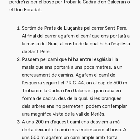
perdre’ns per el bosc per trobar la Cadira d’en Galceran o
el Roc Foradat.
Sortim de Prats de Lluçanès pel carrer Sant Pere.
Al final del carrer agafem el camí que ens portarà a
la masia del Grau, al costa de la qual hi ha l’església
de Sant Pere.
Passem pel camí que hi ha entre l’església i la
masia que ens portarà a uns pocs metres, a un
encreuament de camins. Agafem el camí de
l’esquerra seguint el PR C-44, on al cap de 500 m
Trobarem la Cadira d’en Galceran, gran roca en
forma de cadira, des de la qual, si les branques
dels arbres ens ho permeten, podem contemplar
una magnífica vista de la vall de Merlès.
A uns 200 m d’aquest camí ens desviem a mà
dreta deixant el camí i ens endinsarem al bosc. A
uns 500 m agafem un camí ample amb forta