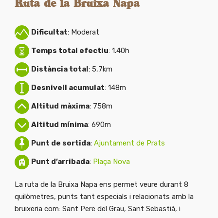
Ruta de la Bruixa Napa
Dificultat
: Moderat
Temps total efectiu
: 1.40h
Distància total
: 5,7km
Desnivell acumulat
: 148m
Altitud màxima
: 758m
Altitud mínima
: 690m
Punt de sortida
:
Ajuntament de Prats
Punt d’arribada
:
Plaça Nova
La ruta de la Bruixa Napa ens permet veure durant 8
quilòmetres, punts tant especials i relacionats amb la
bruixeria com: Sant Pere del Grau, Sant Sebastià, i