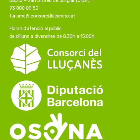
08515 – Santa Creu de Jutglar (Olost)
93 888 00 50
turisme@ consorci.llucanes.cat
Horari d’atenció al públic:
de dilluns a divendres de 8.30h a 15:00h